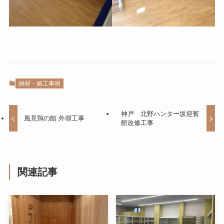
納材・施工事例
神戸 北野ハンター坂迎賓
風見鶏の館 外塀工事
館改修工事
関連記事