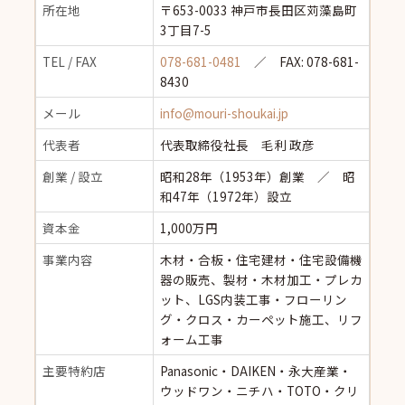
所在地
〒653-0033 神戸市長田区苅藻島町
3丁目7-5
TEL / FAX
078-681-0481
／ FAX: 078-681-
8430
メール
info@mouri-shoukai.jp
代表者
代表取締役社長 毛利 政彦
創業 / 設立
昭和28年（1953年）創業 ／ 昭
和47年（1972年）設立
資本金
1,000万円
事業内容
木材・合板・住宅建材・住宅設備機
器の販売、製材・木材加工・プレカ
ット、LGS内装工事・フローリン
グ・クロス・カーペット施工、リフ
ォーム工事
主要特約店
Panasonic・DAIKEN・永大産業・
ウッドワン・ニチハ・TOTO・クリ